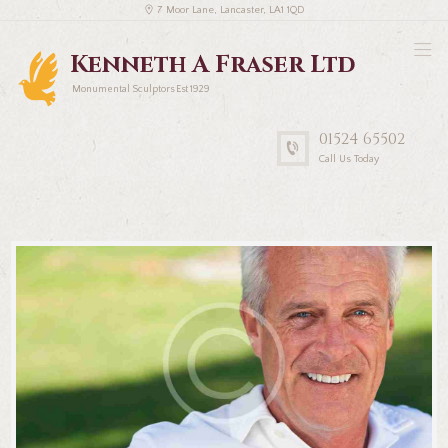
7 Moor Lane, Lancaster, LA1 1QD
Kenneth A Fraser Ltd
Monumental Sculptors Est 1929
01524 65502
Call Us Today