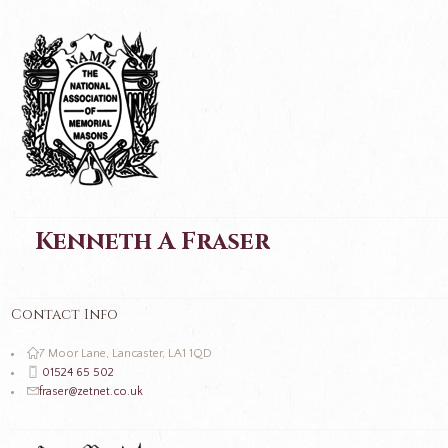
Kenneth A Fraser
Contact Info
7 Moor Lane, Lancaster, LA1 1QD
01524 65 502
fraser@zetnet.co.uk